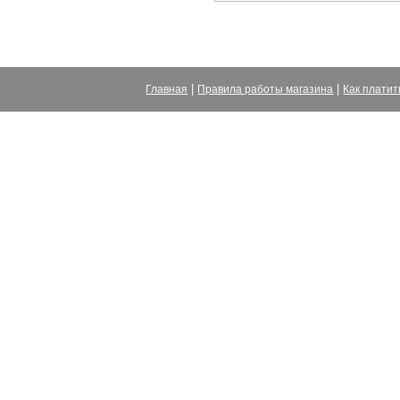
|
|
Главная
Правила работы магазина
Как платит