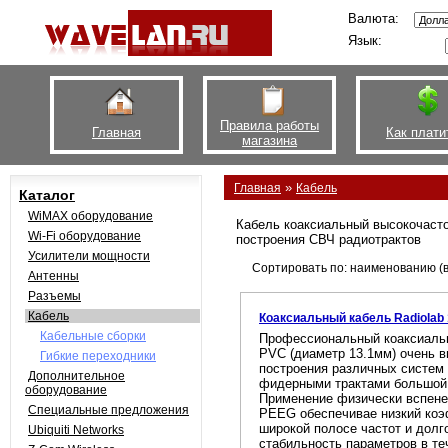
Валюта:
Язык:
Правила работы
Главная
Как плати
магазина
»
Главная
Кабель
Каталог
WiMAX оборудование
Кабель коаксиальный высокочаст
Wi-Fi оборудование
построения СВЧ радиотрактов
Усилители мощности
Сортировать по: наименованию (в
Антенны
Разъемы
Кабель
Коаксиальный кабель Radiolab
Кабельные сборки
Профессиональный коаксиаль
PVC (диаметр 13.1мм) очень в
Гибкие переходники
построения различных систем 
Дополнительное
фидерными трактами большой 
оборудование
Применение физически вспене
Специальные предложения
PEEG обеспечивае низкий коэ
широкой полосе частот и дол
Ubiquiti Networks
стабильность параметров в те