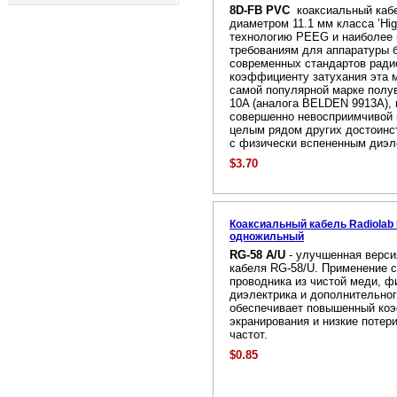
8D-FB PVC
коаксиальный кабе
диаметром 11.1 мм класса ’Hi
технологию PEEG и наиболее
требованиям для аппаратуры 
современных стандартов ради
коэффициенту затухания эта 
самой популярной марке полу
10A (аналога BELDEN 9913A), 
совершенно невосприимчивой к
целым рядом других достоинс
с физически вспененным диэл
$3.70
Коаксиальный кабель Radiolab
одножильный
RG-58 A/U
- улучшенная верси
кабеля RG-58/U. Применение 
проводника из чистой меди, ф
диэлектрика и дополнительног
обеспечивает повышенный ко
экранирования и низкие потер
частот.
$0.85