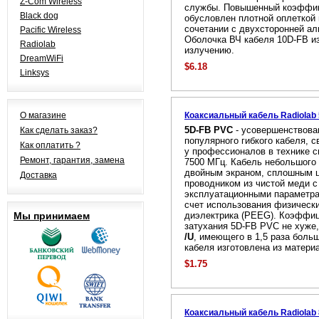
Z-Com Wireless
службы. Повышенный коэффиц
Black dog
обусловлен плотной оплеткой 
сочетании с двухсторонней а
Pacific Wireless
Оболочка ВЧ кабеля 10D-FB из
Radiolab
излучению.
DreamWiFi
$6.18
Linksys
О магазине
Коаксиальный кабель Radiolab
5D-FB PVC
- усовершенствова
Как сделать заказ?
популярного гибкого кабеля, с
Как оплатить ?
у профессионалов в технике с
Ремонт, гарантия, замена
7500 МГц. Кабель небольшого
двойным экраном, сплошным 
Доставка
проводником из чистой меди 
эксплуатационными параметра
счет использования физически
Мы принимаем
диэлектрика (PEEG). Коэффиц
затухания 5D-FB PVC не хуже
/U
, имеющего в 1,5 раза боль
кабеля изготовлена из матери
$1.75
Коаксиальный кабель Radiolab