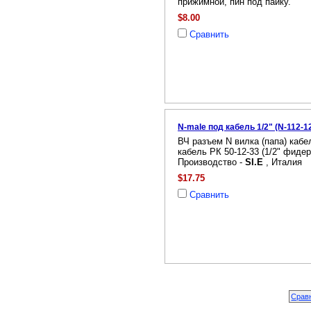
прижимной, пин под пайку.
$8.00
Сравнить
N-male под кабель 1/2" (N-112-1
ВЧ разъем N вилка (папа) кабе
кабель РК 50-12-33 (1/2" фиде
Производство -
SI.E
, Италия
$17.75
Сравнить