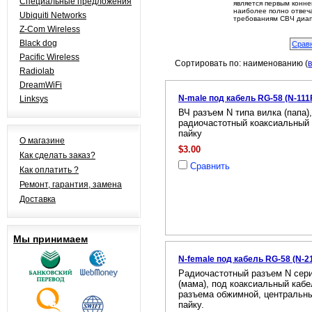
Специальные предложения
является первым конне
наиболее полно отве
Ubiquiti Networks
требованиям СВЧ диап
Z-Com Wireless
Black dog
Pacific Wireless
Сортировать по: наименованию (
Radiolab
DreamWiFi
N-male под кабель RG-58 (N-111
Linksys
ВЧ разъем N типа вилка (папа)
радиочастотный коаксиальный к
пайку
О магазине
$3.00
Как сделать заказ?
Сравнить
Как оплатить ?
Ремонт, гарантия, замена
Доставка
Мы принимаем
N-female под кабель RG-58 (N-2
Радиочастотный разъем N серии
(мама), под коаксиальный кабел
разъема обжимной, центральный
пайку.