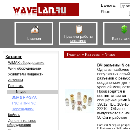
Валюта:
Язык:
Правила работы
Главная
Как плати
магазина
»
»
Главная
Разъемы
N-type
Каталог
WiMAX оборудование
ВЧ разъемы N се
Wi-Fi оборудование
Одна из наиболее
популярных серий
Усилители мощности
разъемов с резьб
Антенны
соединением для 
Разъемы
уровней мощности
Производятся в
N-type
соответствии со
SMA & RP-SMA
спецификациями M
TNC и RP-TNC
39012, IEC 169-16
22210. Обычно
Переходники
выпускаются с и
Кабель
50 Ом и работают 
Дополнительное
оборудование
Разъем N серии разра
П.Нэйлом из Bell Labs в