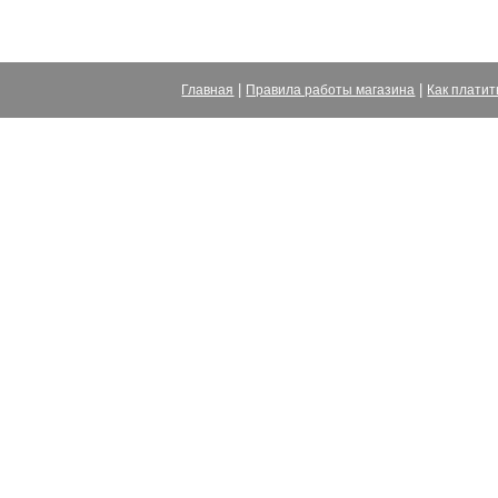
|
|
Главная
Правила работы магазина
Как платит