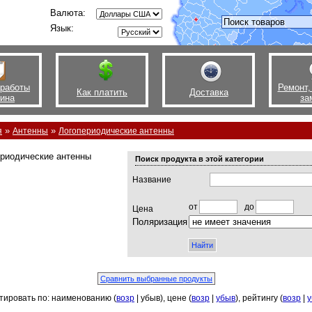
Валюта:
Язык:
 работы
Ремонт,
Как платить
Доставка
зина
за
»
»
я
Антенны
Логопериодические антенны
риодические антенны
Поиск продукта в этой категории
Название
от
до
Цена
Поляризация
тировать по: наименованию (
возр
| убыв), цене (
возр
|
убыв
), рейтингу (
возр
|
у