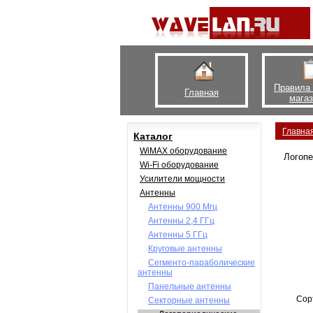
Правила
Главная
мага
Главна
Каталог
WiMAX оборудование
Логопе
Wi-Fi оборудование
Усилители мощности
Антенны
Антенны 900 Мгц
Антенны 2,4 ГГц
Антенны 5 ГГц
Круговые антенны
Сегменто-параболические
антенны
Панельные антенны
Сор
Секторные антенны