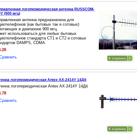
правленная логопериодическая антенна RUSSCOM-
Y (900 мгц)
правленная антенна предназначена для
диотелефонов (как бытовых так и сотовых)
ботающих в диапазоне 900 мгц.
жет использоваться для любых бытовых
диотелефонов cтандарта CT1 и CT2 и сотовых
андартов DAMPS, CDMA.
8.28
Сравнить
тенна логопериодическая Antex AX-2414Y 14Дб
тенна логопериодическая Antex AX-2414Y 14Дб
8.78
Сравнить