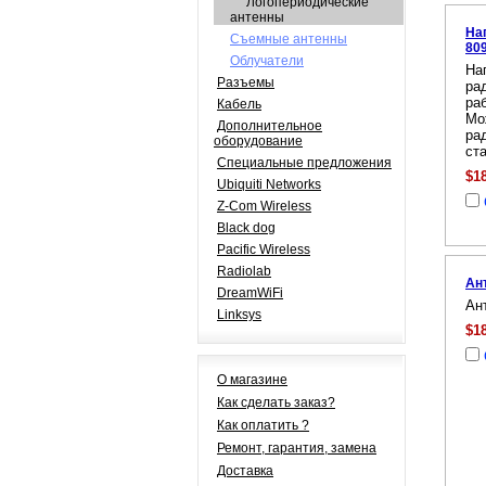
Логопериодические
антенны
На
Съемные антенны
809
Облучатели
На
Разъемы
ра
ра
Кабель
Мо
Дополнительное
ра
оборудование
ст
Специальные предложения
$1
Ubiquiti Networks
Z-Com Wireless
Black dog
Pacific Wireless
Radiolab
Ан
DreamWiFi
Ан
Linksys
$1
О магазине
Как сделать заказ?
Как оплатить ?
Ремонт, гарантия, замена
Доставка