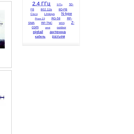
2.4 ГГц
5D-
5 ГГц
802.11b
8D-FB
FB
N-type
LInksys
Cisco
RG-58
RP-
Prism 2.5
Z-
SMA
RP-TNC
WDS
com
omni
outdoor
антенна
pigtail
разъем
кабель