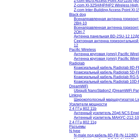
Z-com WDS Access Point XG-1100 (8
Z-com XI-325H/HP/HP2 Wireless Hig
Z-com Inter-Building Access Point XI
Black dog
Всенаправленная антенна горизонт
2BH-10
Всенаправленная антенна горизонт
2OH-7
Антенна панельная BD-2SU-12 12Дб 
Секторная антенна горизонтальной
12
Pacific Wireless
Антенна круговая (omni) Pacific Wir
Антенна круговая (omni) Pacific Wir
Radiolab
Коаксиальный кабель Radiolab 8D-
Коаксиальный кабель Radiolab 5D-
Коаксиальный кабель Radiolab RG-
Коаксиальный кабель Radiolab 10D
DreamWiFi
Ubiquiti NanoStation2 (DreamWiFi Р
Linksys
Широкополосный маршрутизатор L
Усилители мощности
2.4 ГГц 802.11b
Антенный усилитель 20дб NCS Enwid
Антенный усилитель МАНУС-212-10BM
2.4 ГГц 802.11g
Разъемы
N-type
N-male под кабель 8D-FB (N-112/8D)