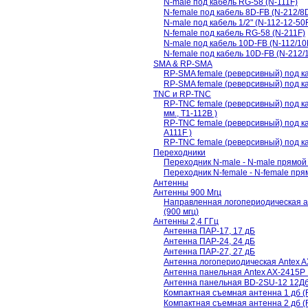
N-male под кабель RG-58 (N-111F)
N-female под кабель 8D-FB (N-212/8
N-male под кабель 1/2" (N-112-12-50
N-female под кабель RG-58 (N-211F)
N-male под кабель 10D-FB (N-112/10
N-female под кабель 10D-FB (N-212/
SMA & RP-SMA
RP-SMA female (реверсивный) под к
RP-SMA female (реверсивный) под к
TNC и RP-TNC
RP-TNC female (реверсивный) под ка
мм., T1-112B )
RP-TNC female (реверсивный) под к
A111F )
RP-TNC female (реверсивный) под ка
Переходники
Переходник N-male - N-male прямой 
Переходник N-female - N-female пря
Антенны
Антенны 900 Мгц
Направленная логопериодическая
(900 мгц)
Антенны 2,4 ГГц
Антенна ПАР-17, 17 дБ
Антенна ПАР-24, 24 дБ
Антенна ПАР-27, 27 дБ
Антенна логопериодическая Antex 
Антенна панельная Antex AX-2415P 
Антенна панельная BD-2SU-12 12Дб 
Компактная съемная антенна 1 дб 
Компактная съемная антенна 2 дб 