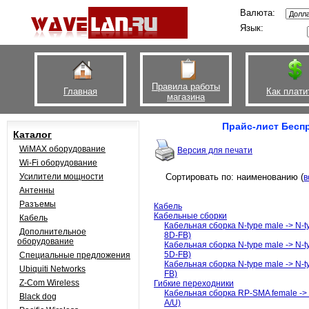
Валюта:
Язык:
Правила работы
Главная
Как плати
магазина
Прайс-лист Беспр
Каталог
WiMAX оборудование
Версия для печати
Wi-Fi оборудование
Усилители мощности
Сортировать по: наименованию (
в
Антенны
Разъемы
Кабель
Кабельные сборки
Кабель
Кабельная сборка N-type male -> N-ty
Дополнительное
8D-FB)
оборудование
Кабельная сборка N-type male -> N-ty
5D-FB)
Специальные предложения
Кабельная сборка N-type male -> N-ty
Ubiquiti Networks
FB)
Z-Com Wireless
Гибкие переходники
Кабельная сборка RP-SMA female -> N
Black dog
A/U)