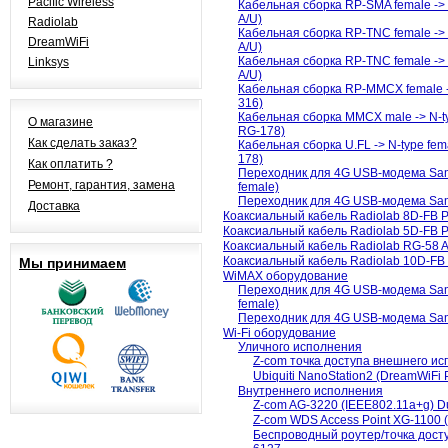
Pacific Wireless
Кабельная сборка RP-SMA female -> 
A/U)
Radiolab
Кабельная сборка RP-TNC female -> N
DreamWiFi
A/U)
Кабельная сборка RP-TNC female -> 
Linksys
A/U)
Кабельная сборка RP-MMCX female ->
316)
Кабельная сборка MMCX male -> N-ty
О магазине
RG-178)
Как сделать заказ?
Кабельная сборка U.FL -> N-type fem
178)
Как оплатить ?
Переходник для 4G USB-модема Sa
Ремонт, гарантия, замена
female)
Переходник для 4G USB-модема Sa
Доставка
Коаксиальный кабель Radiolab 8D-FB 
Коаксиальный кабель Radiolab 5D-FB 
Коаксиальный кабель Radiolab RG-58 
Коаксиальный кабель Radiolab 10D-FB
Мы принимаем
WiMAX оборудование
Переходник для 4G USB-модема Sa
female)
Переходник для 4G USB-модема Sa
Wi-Fi оборудование
Уличного исполнения
Z-com точка доступа внешнего ис
Ubiquiti NanoStation2 (DreamWiF
Внутреннего исполнения
Z-com AG-3220 (IEEE802.11a+g) Du
Z-com WDS Access Point XG-1100 
Беспроводный роутер/точка дост