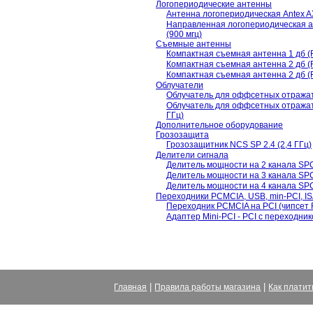
Логопериодические антенны
Антенна логопериодическая Antex 
Направленная логопериодическая
(900 мгц)
Съемные антенны
Компактная съемная антенна 1 дб 
Компактная съемная антенна 2 дб 
Компактная съемная антенна 2 дб 
Облучатели
Облучатель для оффсетных отражат
Облучатель для оффсетных отражател
ГГц)
Дополнительное оборудование
Грозозащита
Грозозащитник NCS SP 2.4 (2,4 ГГц)
Делители сигнала
Делитель мощности на 2 канала SP
Делитель мощности на 3 канала SP
Делитель мощности на 4 канала SP
Переходники PCMCIA, USB, min-PCI, I
Переходник PCMCIA на PCI (чипсет 
Адаптер Mini-PCI - PCI с переходник
|
|
Главная
Правила работы магазина
Как платит