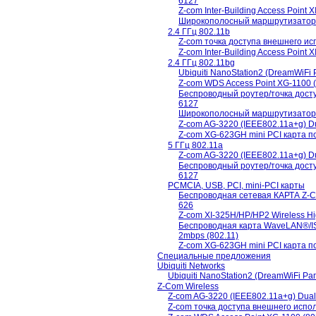
6127
Z-com Inter-Building Access Point 
Широкополосный маршрутизатор
2.4 ГГц 802.11b
Z-com точка доступа внешнего ис
Z-com Inter-Building Access Point 
2.4 ГГц 802.11bg
Ubiquiti NanoStation2 (DreamWiF
Z-com WDS Access Point XG-1100 
Беспроводный роутер/точка дост
6127
Широкополосный маршрутизатор
Z-com AG-3220 (IEEE802.11a+g) Du
Z-com XG-623GH mini PCI карта
5 ГГц 802.11a
Z-com AG-3220 (IEEE802.11a+g) Du
Беспроводный роутер/точка дост
6127
PCMCIA, USB, PCI, mini-PCI карты
Беспроводная сетевая КАРТА Z-Co
626
Z-com XI-325H/HP/HP2 Wireless H
Беспроводная карта WaveLAN®/ISA
2mbps (802.11)
Z-com XG-623GH mini PCI карта
Специальные предложения
Ubiquiti Networks
Ubiquiti NanoStation2 (DreamWiFi Р
Z-Com Wireless
Z-com AG-3220 (IEEE802.11a+g) Dual
Z-com точка доступа внешнего испо