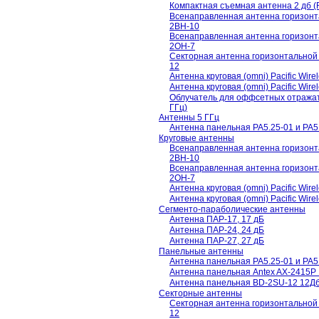
Компактная съемная антенна 2 дб 
Всенаправленная антенна горизонт
2BH-10
Всенаправленная антенна горизонт
2OH-7
Секторная антенна горизонтальной
12
Антенна круговая (omni) Pacific Wir
Антенна круговая (omni) Pacific Wir
Облучатель для оффсетных отражател
ГГц)
Антенны 5 ГГц
Антенна панельная PA5.25-01 и PA5.7
Круговые антенны
Всенаправленная антенна горизонт
2BH-10
Всенаправленная антенна горизонт
2OH-7
Антенна круговая (omni) Pacific Wir
Антенна круговая (omni) Pacific Wir
Сегменто-параболические антенны
Антенна ПАР-17, 17 дБ
Антенна ПАР-24, 24 дБ
Антенна ПАР-27, 27 дБ
Панельные антенны
Антенна панельная PA5.25-01 и PA5.7
Антенна панельная Antex AX-2415P 
Антенна панельная BD-2SU-12 12Дб 
Секторные антенны
Секторная антенна горизонтальной
12