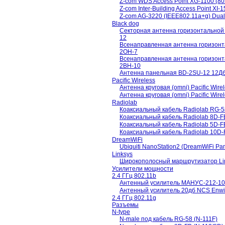
Z-com WDS Access Point XG-1100 (8
Z-com Inter-Building Access Point XI
Z-com AG-3220 (IEEE802.11a+g) Dual
Black dog
Секторная антенна горизонтальной
12
Всенаправленная антенна горизонт
2OH-7
Всенаправленная антенна горизонт
2BH-10
Антенна панельная BD-2SU-12 12Дб 
Pacific Wireless
Антенна круговая (omni) Pacific Wir
Антенна круговая (omni) Pacific Wir
Radiolab
Коаксиальный кабель Radiolab RG-
Коаксиальный кабель Radiolab 8D-
Коаксиальный кабель Radiolab 5D-
Коаксиальный кабель Radiolab 10D
DreamWiFi
Ubiquiti NanoStation2 (DreamWiFi Р
Linksys
Широкополосный маршрутизатор L
Усилители мощности
2.4 ГГц 802.11b
Антенный усилитель МАНУС-212-10BM
Антенный усилитель 20дб NCS Enwid
2.4 ГГц 802.11g
Разъемы
N-type
N-male под кабель RG-58 (N-111F)