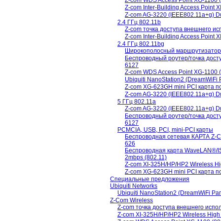
Z-com WDS Access Point XG-1100 
Z-com Inter-Building Access Point 
Z-com AG-3220 (IEEE802.11a+g) Du
2.4 ГГц 802.11b
Z-com точка доступа внешнего ис
Z-com Inter-Building Access Point 
2.4 ГГц 802.11bg
Широкополосный маршрутизатор
Беспроводный роутер/точка дост
6127
Z-com WDS Access Point XG-1100 
Ubiquiti NanoStation2 (DreamWiF
Z-com XG-623GH mini PCI карта
Z-com AG-3220 (IEEE802.11a+g) Du
5 ГГц 802.11a
Z-com AG-3220 (IEEE802.11a+g) Du
Беспроводный роутер/точка дост
6127
PCMCIA, USB, PCI, mini-PCI карты
Беспроводная сетевая КАРТА Z-Co
626
Беспроводная карта WaveLAN®/ISA
2mbps (802.11)
Z-com XI-325H/HP/HP2 Wireless H
Z-com XG-623GH mini PCI карта
Специальные предложения
Ubiquiti Networks
Ubiquiti NanoStation2 (DreamWiFi Р
Z-Com Wireless
Z-com точка доступа внешнего испо
Z-com XI-325H/HP/HP2 Wireless Hig