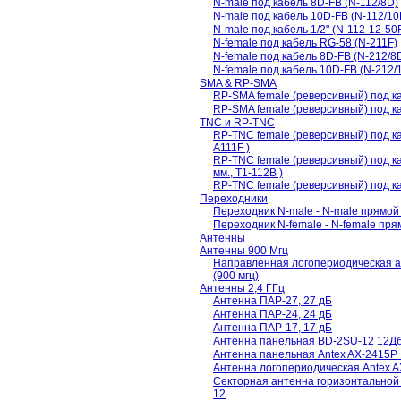
N-male под кабель 8D-FB (N-112/8D)
N-male под кабель 10D-FB (N-112/10
N-male под кабель 1/2" (N-112-12-50
N-female под кабель RG-58 (N-211F)
N-female под кабель 8D-FB (N-212/8
N-female под кабель 10D-FB (N-212/
SMA & RP-SMA
RP-SMA female (реверсивный) под к
RP-SMA female (реверсивный) под к
TNC и RP-TNC
RP-TNC female (реверсивный) под к
A111F )
RP-TNC female (реверсивный) под ка
мм., T1-112B )
RP-TNC female (реверсивный) под ка
Переходники
Переходник N-male - N-male прямой 
Переходник N-female - N-female пря
Антенны
Антенны 900 Мгц
Направленная логопериодическая
(900 мгц)
Антенны 2,4 ГГц
Антенна ПАР-27, 27 дБ
Антенна ПАР-24, 24 дБ
Антенна ПАР-17, 17 дБ
Антенна панельная BD-2SU-12 12Дб 
Антенна панельная Antex AX-2415P 
Антенна логопериодическая Antex 
Секторная антенна горизонтальной
12