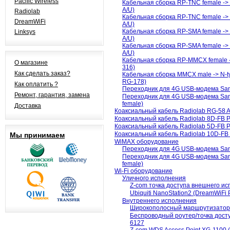
Pacific Wireless
Кабельная сборка RP-TNC female -> 
A/U)
Radiolab
Кабельная сборка RP-TNC female -> N
DreamWiFi
A/U)
Кабельная сборка RP-SMA female -> 
Linksys
A/U)
Кабельная сборка RP-SMA female -> N
A/U)
Кабельная сборка RP-MMCX female ->
О магазине
316)
Как сделать заказ?
Кабельная сборка MMCX male -> N-ty
RG-178)
Как оплатить ?
Переходник для 4G USB-модема Sa
Ремонт, гарантия, замена
Переходник для 4G USB-модема Sa
female)
Доставка
Коаксиальный кабель Radiolab RG-58 
Коаксиальный кабель Radiolab 8D-FB 
Коаксиальный кабель Radiolab 5D-FB 
Коаксиальный кабель Radiolab 10D-FB
Мы принимаем
WiMAX оборудование
Переходник для 4G USB-модема Sa
Переходник для 4G USB-модема Sa
female)
Wi-Fi оборудование
Уличного исполнения
Z-com точка доступа внешнего ис
Ubiquiti NanoStation2 (DreamWiF
Внутреннего исполнения
Широкополосный маршрутизатор
Беспроводный роутер/точка дост
6127