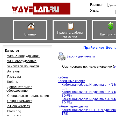
Валюта:
Язык:
Правила работы
Главная
Как плати
магазина
Прайс-лист Беспр
Каталог
WiMAX оборудование
Версия для печати
Wi-Fi оборудование
Усилители мощности
Сортировать по: наименованию (
в
Антенны
Разъемы
Кабель
Кабельные сборки
Кабель
Кабельная сборка N-type male -> N-ty
Дополнительное
FB)
оборудование
Кабельная сборка N-type male -> N-ty
8D-FB)
Специальные предложения
Кабельная сборка N-type male -> N-ty
Ubiquiti Networks
5D-FB)
Z-Com Wireless
Гибкие переходники
Кабельная сборка U.FL -> N-type fem
Black dog
178)