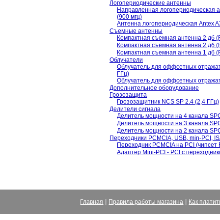
Логопериодические антенны
Направленная логопериодическая
(900 мгц)
Антенна логопериодическая Antex 
Съемные антенны
Компактная съемная антенна 2 дб 
Компактная съемная антенна 2 дб 
Компактная съемная антенна 1 дб 
Облучатели
Облучатель для оффсетных отражател
ГГц)
Облучатель для оффсетных отражат
Дополнительное оборудование
Грозозащита
Грозозащитник NCS SP 2.4 (2,4 ГГц)
Делители сигнала
Делитель мощности на 4 канала SP
Делитель мощности на 3 канала SP
Делитель мощности на 2 канала SP
Переходники PCMCIA, USB, min-PCI, I
Переходник PCMCIA на PCI (чипсет 
Адаптер Mini-PCI - PCI с переходник
|
|
Главная
Правила работы магазина
Как платит