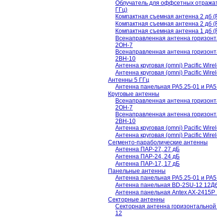
Облучатель для оффсетных отражател
ГГц)
Компактная съемная антенна 2 дб 
Компактная съемная антенна 2 дб 
Компактная съемная антенна 1 дб 
Всенаправленная антенна горизонт
2OH-7
Всенаправленная антенна горизонт
2BH-10
Антенна круговая (omni) Pacific Wir
Антенна круговая (omni) Pacific Wir
Антенны 5 ГГц
Антенна панельная PA5.25-01 и PA5.7
Круговые антенны
Всенаправленная антенна горизонт
2OH-7
Всенаправленная антенна горизонт
2BH-10
Антенна круговая (omni) Pacific Wir
Антенна круговая (omni) Pacific Wir
Сегменто-параболические антенны
Антенна ПАР-27, 27 дБ
Антенна ПАР-24, 24 дБ
Антенна ПАР-17, 17 дБ
Панельные антенны
Антенна панельная PA5.25-01 и PA5.7
Антенна панельная BD-2SU-12 12Дб 
Антенна панельная Antex AX-2415P 
Секторные антенны
Секторная антенна горизонтальной
12