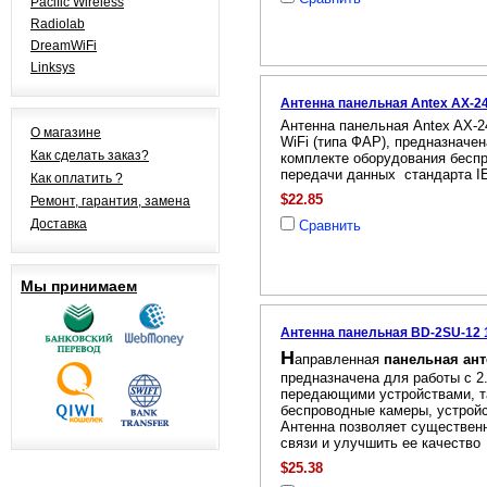
Pacific Wireless
Radiolab
DreamWiFi
Linksys
Антенна панельная Antex AX-24
Антенна панельная Antex AX-2
О магазине
WiFi (типа ФАР), предназначе
Как сделать заказ?
комплекте оборудования бесп
передачи данных стандарта IE
Как оплатить ?
$22.85
Ремонт, гарантия, замена
Доставка
Сравнить
Мы принимаем
Антенна панельная BD-2SU-12 1
Н
аправленная
панельная ант
предназначена для работы с 2
передающими устройствами, т
беспроводные камеры, устройст
Антенна позволяет существен
связи и улучшить ее качество
$25.38