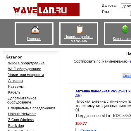
Валюта:
Язык:
Правила работы
Главная
Как плати
магазина
На
Каталог
Сортировать по: наименованию (
WiMAX оборудование
Wi-Fi оборудование
Усилители мощности
Антенны
Разъемы
Антенна панельная PA5.25-01 и 
Кабель
дБ)
Дополнительное
Плоская антенна с линейной п
оборудование
телекоммуникационных систем 
Специальные предложения
01
Ubiquiti Networks
Под-диапазон 5ГГц:
Z-Com Wireless
$50.77
Black dog
Сравнить