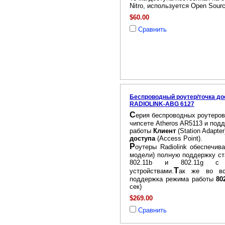
Nitro, используется Open Sou
$60.00
Сравнить
Беспроводный роутер/точка до
RADIOLINK-ABG 6127
С
ерия беспроводных роутеров 
чипсете Atheros AR5113 и по
работы
Клиент
(Station Adapter
доступа
(Access Point).
Р
оутеры Radiolink обеспечив
модели) полную поддержку ст
802.11b и 802.11g
Т
устройствами.
ак же во вс
поддержка режима работы
80
сек)
$269.00
Сравнить