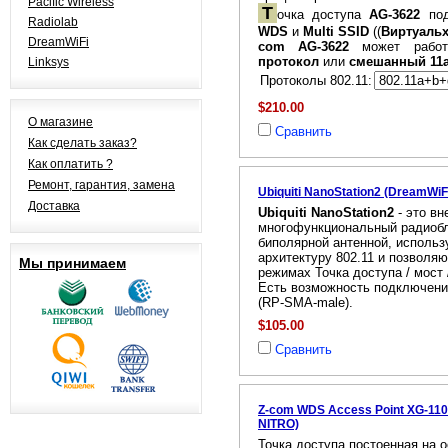
Pacific Wireless
Т
очка доступа
AG-3622
под
Radiolab
WDS
и
Multi SSID
((
Виртуальх
DreamWiFi
com AG-3622
может работ
протокол
или
смешанный 11a
Linksys
Протоколы 802.11:
$210.00
О магазине
Сравнить
Как сделать заказ?
Как оплатить ?
Ремонт, гарантия, замена
Ubiquiti NanoStation2 (DreamWi
Доставка
Ubiquiti NanoStation2
- это в
многофункциональный радиобл
биполярной антенной, исполь
архитектуру 802.11 и позволя
Мы принимаем
режимах Точка доступа / мост 
Есть возможность подключени
(RP-SMA-male).
$105.00
Сравнить
Z-com WDS Access Point XG-110
NITRO)
Точка доступа постоенная на о