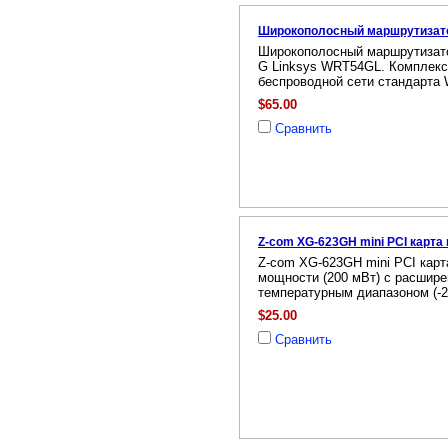
Широкополосный маршрутизат
Широкополосный маршрутизато
G Linksys WRT54GL. Комплекс
беспроводной сети стандарта 
$65.00
Сравнить
Z-com XG-623GH mini PCI карт
Z-com XG-623GH mini PCI кар
мощности (200 мВт) с расшир
температурным диапазоном (-20
$25.00
Сравнить