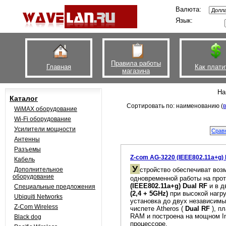
Валюта:
Язык:
Правила работы
Главная
Как плати
магазина
На
Каталог
Сортировать по: наименованию (
WiMAX оборудование
Wi-Fi оборудование
Усилители мощности
Антенны
Разъемы
Z-com AG-3220 (IEEE802.11a+g) 
Кабель
У
Дополнительное
стройство обеспечиват воз
оборудование
одновременной работы на про
(IEEE802.11a+g) Dual RF
и в д
Специальные предложения
(2,4 + 5GHz)
при высокой нагр
Ubiquiti Networks
установка до двух независим
Z-Com Wireless
чиспете Atheros (
Dual RF
), п
RAM и построена на мощном In
Black dog
процессоре.