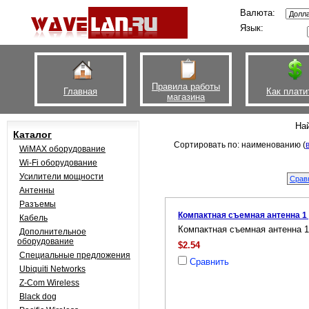
Валюта:
Язык:
Правила работы
Главная
Как плати
магазина
На
Каталог
Сортировать по: наименованию (
WiMAX оборудование
Wi-Fi оборудование
Усилители мощности
Антенны
Разъемы
Компактная съемная антенна 1
Кабель
Компактная съемная антенна 
Дополнительное
оборудование
$2.54
Специальные предложения
Сравнить
Ubiquiti Networks
Z-Com Wireless
Black dog