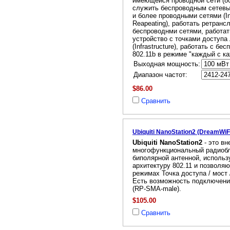
имеющейся проводной сети (802
служить беспроводным сетев
и более проводными сетями (Int
Reapeating), работать ретран
беспроводнми сетями, работат
устройство с точками доступа
(Infrastructure), работать с б
802.11b в режиме "каждый с к
Выходная мощность:
Диапазон частот:
$86.00
Сравнить
Ubiquiti NanoStation2 (DreamWi
Ubiquiti NanoStation2
- это в
многофункциональный радиобл
биполярной антенной, исполь
архитектуру 802.11 и позволя
режимах Точка доступа / мост 
Есть возможность подключени
(RP-SMA-male).
$105.00
Сравнить