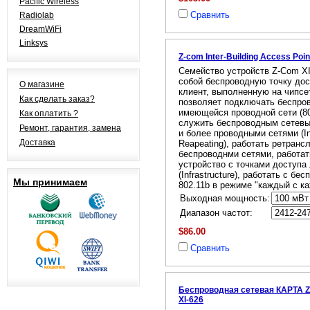
Pacific Wireless
Сравнить
Radiolab
DreamWiFi
Linksys
Z-com Inter-Building Access Poi
Cемейство устройств Z-Com XI
собой беспроводную точку дос
О магазине
клиент, выполненную на чипсете
Как сделать заказ?
позволяет подключать беспро
имеющейся проводной сети (802
Как оплатить ?
служить беспроводным сетев
Ремонт, гарантия, замена
и более проводными сетями (Int
Доставка
Reapeating), работать ретран
беспроводнми сетями, работат
устройство с точками доступа
(Infrastructure), работать с б
Мы принимаем
802.11b в режиме "каждый с к
Выходная мощность:
Диапазон частот:
$86.00
Сравнить
Беспроводная сетевая КАРТА Z
XI-626