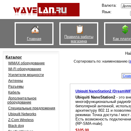
Валюта:
Язык:
Правила работы
Главная
Как плати
магазина
На
Каталог
Сортировать по: наименованию (
WiMAX оборудование
Wi-Fi оборудование
Усилители мощности
Антенны
Разъемы
Ubiquiti NanoStation2 (DreamWi
Кабель
Ubiquiti NanoStation2
- это в
Дополнительное
многофункциональный радиобл
оборудование
биполярной антенной, исполь
Специальные предложения
архитектуру 802.11 и позволя
Ubiquiti Networks
режимах Точка доступа / мост 
Есть возможность подключени
Z-Com Wireless
(RP-SMA-male).
Black dog
$105.00