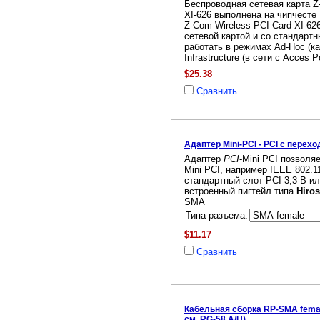
Беспроводная сетевая карта Z
XI-626 выполнена на чипчесте I
Z-Com Wireless PCI Card XI-62
сетевой картой и со стандарт
работать в режимах Ad-Hoc (к
Infrastructure (в сети с Acces Po
$25.38
Сравнить
Адаптер Mini-PCI - PCI с перехо
Адаптер
PCI
-Mini PCI позволя
Mini PCI, например IEEE 802.11
стандартный слот PCI 3,3 В ил
встроенный пигтейл типа
Hiro
SMA
Типа разъема:
$11.17
Сравнить
Кабельная сборка RP-SMA female
см, RG-58 A/U)