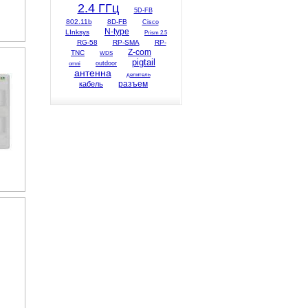
2.4 ГГц
5D-FB
802.11b
8D-FB
Cisco
N-type
LInksys
Prism 2.5
RG-58
RP-SMA
RP-
Z-com
TNC
WDS
pigtail
omni
outdoor
антенна
делитель
разъем
кабель