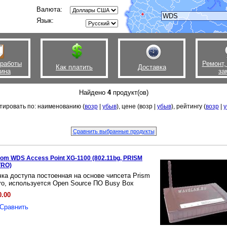
Валюта:
Язык:
 работы
Ремонт,
Как платить
Доставка
зина
за
Найдено
4
продукт(ов)
тировать по: наименованию (
возр
|
убыв
), цене (возр |
убыв
), рейтингу (
возр
|
у
com WDS Access Point XG-1100 (802.11bg, PRISM
TRO)
чка доступа постоенная на основе чипсета Prism
tro, используется Open Source ПО Busy Box
0.00
Сравнить