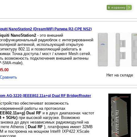
iquiti NanoStation2 (DreamWiFi Рапира R2-CPE NS2)
iquiti NanoStation2
- это внешний
огофункциональный радиоблок с интегрированной
полярной антенной, использующий открытую
хитектуру 802.11 и позволяющий работать в
жимах Точка доступа / мост / клиент Mesh сетей.
ть возможность подключения внешней антенны
P-SMA-male).
05.00
Нет на складе
Сравнить
com AG-3220 (IEEE802.11a+g) Dual RF Bridge/Router
стройство обеспечиват возможность
новременной работы на протоколах
EEE802.11a+g) Dual RF
и в двух диапазонах частот
,4 + 5GHz)
при высокой нагрузке. Возможно
тановка до двух независимых радиомодулей на
спете Atheros (
Dual RF
), платформа имеет 32MB
M и построена на мощном Intel® IXP422 XScale
оцессоре.