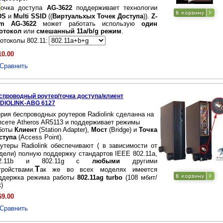
очка доступа
AG-3622
поддерживает технологии
DS
и
Multi SSID
((
Виртуальхых Точек Доступа
)).
Z-
m AG-3622
может работать использую
один
отокол
или
смешанный 11a/b/g режим
.
отоколы 802.11:
10.00
Сравнить
спроводный роутер/точка доступа/клиент
DIOLINK-ABG 6127
ерия беспроводных роутеров Radiolink сделанна на
псете Atheros AR5113 и поддерживает режимы
боты
Клиент
(Station Adapter),
Мост
(Bridge) и
Точка
ступа
(Access Point).
утеры Radiolink обеспечивают ( в зависимости от
дели) полную поддержку стандартов IEEE 802.11a,
02.11b и 802.11g с
любыми
другими
Т
тройствами.
ак же во всех моделях имеется
ддержка режима работы
802.11ag turbo
(108 мбит/
)
69.00
Сравнить