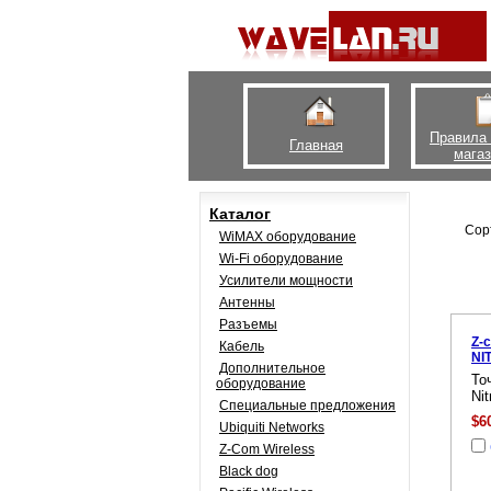
Правила
Главная
мага
Каталог
Сор
WiMAX оборудование
Wi-Fi оборудование
Усилители мощности
Антенны
Разъемы
Z-
Кабель
NI
Дополнительное
То
оборудование
Ni
Специальные предложения
$6
Ubiquiti Networks
Z-Com Wireless
Black dog