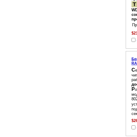
Т
W
co
пр
Пр
$2
Бе
RA
С
чи
ра
до
Р
о
мо
8
ус
по
сек
$2