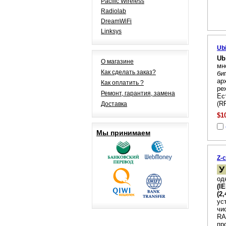
Pacific Wireless
Radiolab
DreamWiFi
Linksys
Ub
Ub
О магазине
мн
Как сделать заказ?
би
ар
Как оплатить ?
ре
Ремонт, гарантия, замена
Ес
(R
Доставка
$1
Мы принимаем
Z-
У
од
(I
(2
ус
чи
RA
пр