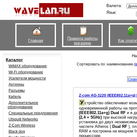
Валюта:
Язык:
Правила работы
Главная
Как плати
магазина
На
Каталог
Сортировать по: наименованию (
WiMAX оборудование
Wi-Fi оборудование
Усилители мощности
Антенны
Разъемы
Z-com AG-3220 (IEEE802.11a+g) 
Кабель
У
Дополнительное
стройство обеспечиват воз
оборудование
одновременной работы на про
(IEEE802.11a+g) Dual RF
и в д
Специальные предложения
(2,4 + 5GHz)
при высокой нагр
Ubiquiti Networks
установка до двух независим
Z-Com Wireless
чиспете Atheros (
Dual RF
), п
RAM и построена на мощном In
Black dog
процессоре.