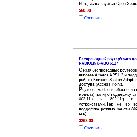
Nitro, используется Open Sou
$60.00
Сравнить
Беспроводный роутер/точка до
RADIOLINK-ABG 6127
С
ерия беспроводных роутеров 
чипсете Atheros AR5113 и по
работы
Клиент
(Station Adapter
доступа
(Access Point).
Р
оутеры Radiolink обеспечив
модели) полную поддержку ст
802.11b и 802.11g
Т
устройствами.
ак же во вс
поддержка режима работы
80
сек)
$269.00
Сравнить