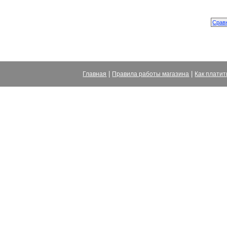
|
|
Главная
Правила работы магазина
Как платит