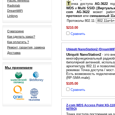
Pacific Wireless
Т
очка доступа
AG-3622
под
Radiolab
WDS
и
Multi SSID
((
Виртуальх
DreamWiFi
com AG-3622
может работ
протокол
или
смешанный 11a
Linksys
Протоколы 802.11:
$210.00
О магазине
Сравнить
Как сделать заказ?
Как оплатить ?
Ремонт, гарантия, замена
Ubiquiti NanoStation2 (DreamWi
Доставка
Ubiquiti NanoStation2
- это в
многофункциональный радиобл
биполярной антенной, исполь
архитектуру 802.11 и позволя
Мы принимаем
режимах Точка доступа / мост 
Есть возможность подключени
(RP-SMA-male).
$105.00
Сравнить
Z-com WDS Access Point XG-110
NITRO)
Точка доступа постоенная на о