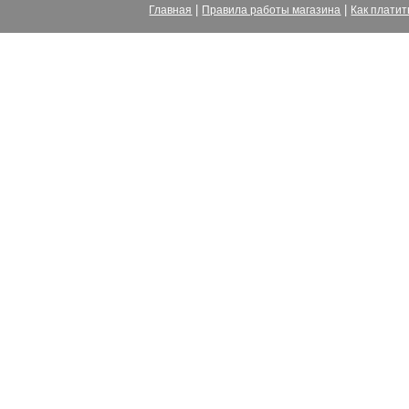
|
|
Главная
Правила работы магазина
Как платит