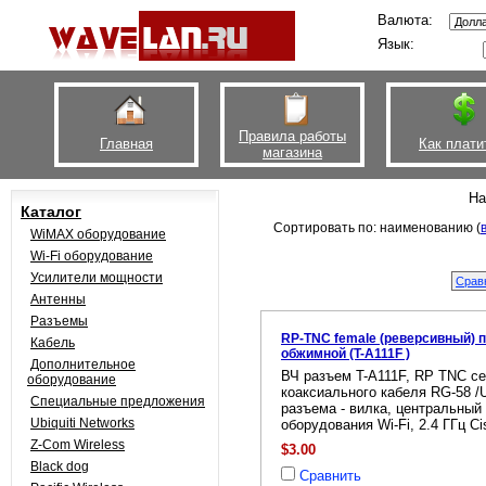
Валюта:
Язык:
Правила работы
Главная
Как плати
магазина
На
Каталог
Сортировать по: наименованию (
WiMAX оборудование
Wi-Fi оборудование
Усилители мощности
Антенны
Разъемы
RP-TNC female (реверсивный) п
Кабель
обжимной (T-A111F )
Дополнительное
ВЧ разъем T-A111F, RP TNC се
оборудование
коаксиального кабеля RG-58 /
Специальные предложения
разъема - вилка, центральный 
Ubiquiti Networks
оборудования Wi-Fi, 2.4 ГГц Ci
Z-Com Wireless
$3.00
Black dog
Сравнить