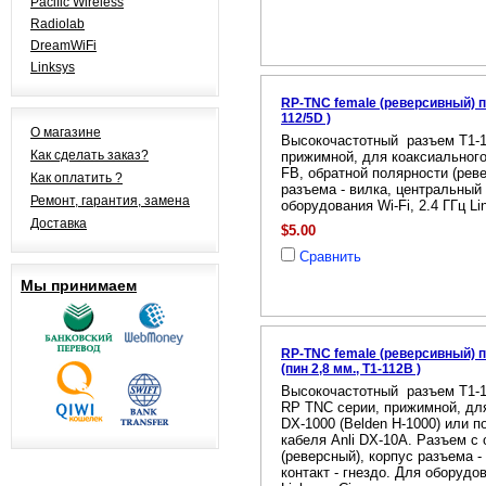
Pacific Wireless
Radiolab
DreamWiFi
Linksys
RP-TNC female (реверсивный) п
112/5D )
О магазине
Высокочастотный разъем T1-1
Как сделать заказ?
прижимной, для коаксиального
FB, обратной полярности (реве
Как оплатить ?
разъема - вилка, центральный 
Ремонт, гарантия, замена
оборудования Wi-Fi, 2.4 ГГц Li
Доставка
$5.00
Сравнить
Мы принимаем
RP-TNC female (реверсивный) 
(пин 2,8 мм., T1-112B )
Высокочастотный разъем T1-1
RP TNC серии, прижимной, дл
DX-1000 (Belden H-1000) или 
кабеля Anli DX-10A. Разъем с
(реверсный), корпус разъема -
контакт - гнездо. Для оборудов