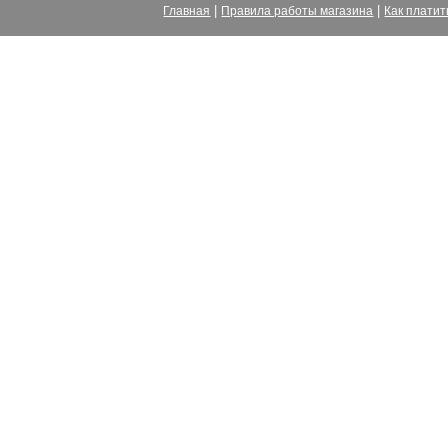
|
|
Главная
Правила работы магазина
Как платит