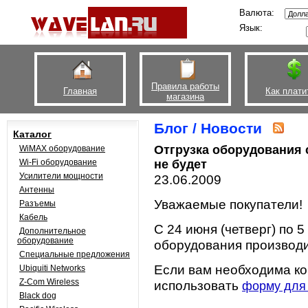
Валюта:
Язык:
Правила работы
Главная
Как плати
магазина
Блог / Новости
Каталог
Отгрузка оборудования 
WiMAX оборудование
Wi-Fi оборудование
не будет
Усилители мощности
23.06.2009
Антенны
Уважаемые покупатели!
Разъемы
Кабель
С 24 июня (четверг) по 5
Дополнительное
оборудование
оборудования производит
Специальные предложения
Если вам необходима ко
Ubiquiti Networks
Z-Com Wireless
использовать
форму для
Black dog