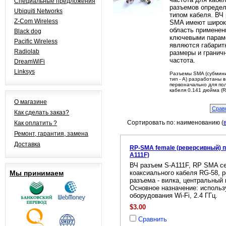
Специальные предложения
разъемов определ
Ubiquiti Networks
типом кабеля. ВЧ
Z-Com Wireless
SMA имеют широ
область применени
Black dog
ключевыми парам
Pacific Wireless
являются габарит
Radiolab
размеры и гранич
частота.
DreamWiFi
Linksys
Разъемы SMA (субмин
тип - А) разработаны в
первоначально для по
кабеля 0.141 дюйма (
О магазине
Как сделать заказ?
Сортировать по: наименованию (
Как оплатить ?
Ремонт, гарантия, замена
Доставка
RP-SMA female (реверсивный) п
A111F)
ВЧ разъем S-A111F, RP SMA се
Мы принимаем
коаксиального кабеля RG-58, 
разъема - вилка, центральный к
Основное назначение: использ
оборудования Wi-Fi, 2.4 ГГц.
$3.00
Сравнить