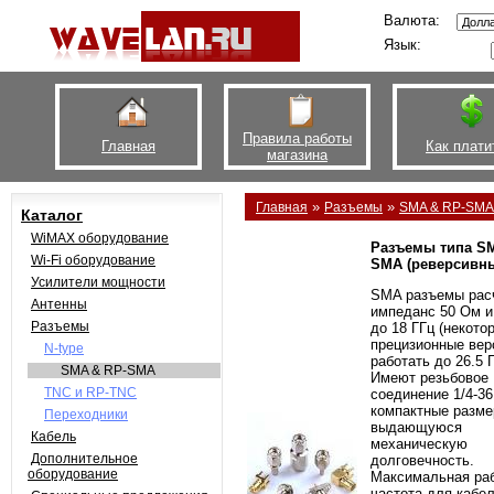
Валюта:
Язык:
Правила работы
Главная
Как плати
магазина
»
»
Главная
Разъемы
SMA & RP-SMA
Каталог
WiMAX оборудование
Разъемы типа SM
Wi-Fi оборудование
SMA (реверсивны
Усилители мощности
SMA разъемы рас
Антенны
импеданс 50 Ом и
Разъемы
до 18 ГГц (некото
прецизионные вер
N-type
работать до 26.5 Г
SMA & RP-SMA
Имеют резьбовое
TNC и RP-TNC
соединение 1/4-36
компактные разме
Переходники
выдающуюся
Кабель
механическую
Дополнительное
долговечность.
оборудование
Максимальная ра
частота для кабе