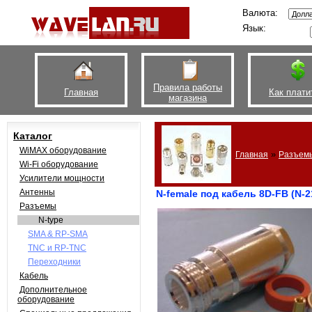
Валюта:
Язык:
Правила работы
Главная
Как плати
магазина
Каталог
WiMAX оборудование
»
Главная
Разъем
Wi-Fi оборудование
Усилители мощности
Антенны
N-female под кабель 8D-FB (N-2
Разъемы
N-type
SMA & RP-SMA
TNC и RP-TNC
Переходники
Кабель
Дополнительное
оборудование