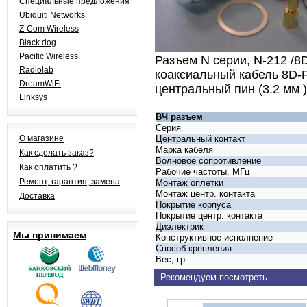
Специальные предложения
Ubiquiti Networks
Z-Com Wireless
Black dog
Pacific Wireless
Разъем N серии, N-212 /8
Radiolab
коаксиальный кабель 8D-
DreamWiFi
центральный пин (3.2 мм )
Linksys
ВЧ разъем
Серия
О магазине
Центральный контакт
Марка кабеля
Как сделать заказ?
Волновое сопротивление
Как оплатить ?
Рабочие частоты, МГц
Ремонт, гарантия, замена
Монтаж оплетки
Монтаж центр. контакта
Доставка
Покрытие корпуса
Покрытие центр. контакта
Диэлектрик
Мы принимаем
Конструктивное исполнение
Способ крепления
Вес, гр.
Рекомендуем посмотреть