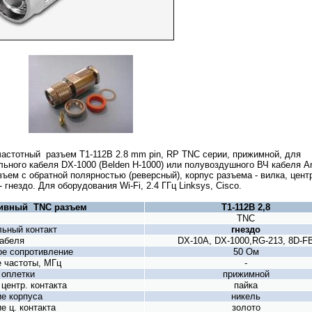
астотный разъем T1-112B 2.8 mm pin, RP TNC серии, прижимной, для
льного кабеля DX-1000 (Belden H-1000) или полувоздушного ВЧ кабеля An
зъем с обратной полярностью (реверсный), корпус разъема - вилка, цен
- гнездо. Для оборудования Wi-Fi, 2.4 ГГц Linksys, Cisco.
ивный TNC разъем
T1-112B 2,8
TNC
ьный контакт
гнездо
абеля
DX-10A, DX-1000,RG-213, 8D-F
е сопротивление
50 Ом
 частоты, МГц
-
 оплетки
прижимной
центр. контакта
пайка
е корпуса
никель
е ц. контакта
золото