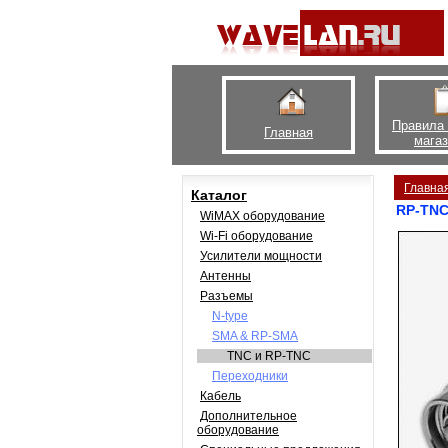
Правила
Главная
мага
Главна
Каталог
RP-TNC 
WiMAX оборудование
Wi-Fi оборудование
Усилители мощности
Антенны
Разъемы
N-type
SMA & RP-SMA
TNC и RP-TNC
Переходники
Кабель
Дополнительное
оборудование