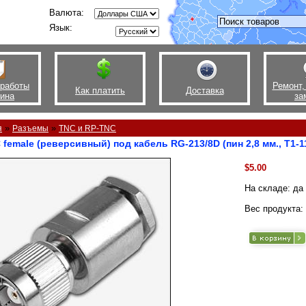
Валюта:
Язык:
 работы
Ремонт,
Как платить
Доставка
зина
за
»
»
я
Разъемы
TNC и RP-TNC
female (реверсивный) под кабель RG-213/8D (пин 2,8 мм., T1-1
$5.00
На складе: да
Вес продукта: 