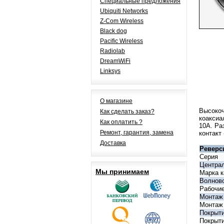
Специальные предложения
Ubiquiti Networks
Z-Com Wireless
Black dog
Pacific Wireless
Radiolab
DreamWiFi
Linksys
О магазине
Высокоч
Как сделать заказ?
коаксиа
Как оплатить ?
10A. Ра
Ремонт, гарантия, замена
контакт 
Доставка
Реверс
Серия
Централ
Мы принимаем
Марка к
Волново
Рабочие
Монтаж
Монтаж 
Покрыти
Покрыти