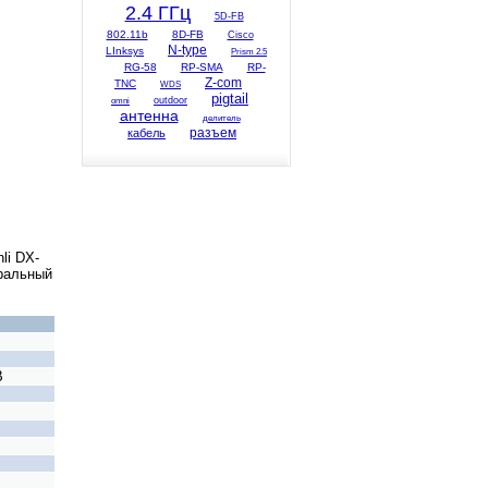
2.4 ГГц
5D-FB
802.11b
8D-FB
Cisco
N-type
LInksys
Prism 2.5
RG-58
RP-SMA
RP-
Z-com
TNC
WDS
pigtail
omni
outdoor
антенна
делитель
разъем
кабель
li DX-
тральный
B