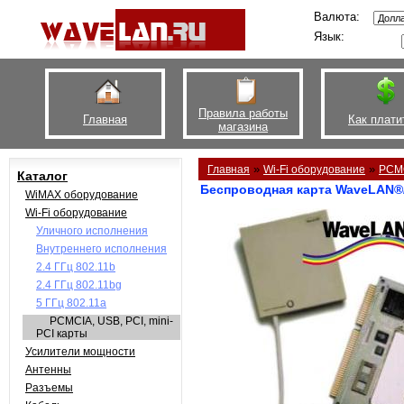
Валюта:
Язык:
Правила работы
Главная
Как плати
магазина
»
»
Главная
Wi-Fi оборудование
PCMC
Каталог
Беспроводная карта WaveLAN®/IS
WiMAX оборудование
Wi-Fi оборудование
Уличного исполнения
Внутреннего исполнения
2.4 ГГц 802.11b
2.4 ГГц 802.11bg
5 ГГц 802.11a
PCMCIA, USB, PCI, mini-
PCI карты
Усилители мощности
Антенны
Разъемы