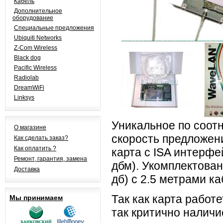
Кабель
Дополнительное
оборудование
Специальные предложения
Ubiquiti Networks
Z-Com Wireless
Black dog
Pacific Wireless
Radiolab
DreamWiFi
Linksys
Уникальное по соот
О магазине
скорость предложени
Как сделать заказ?
Как оплатить ?
карта с ISA интерфе
Ремонт, гарантия, замена
дбм). Укомплектова
Доставка
дб) c 2.5 метрами к
Так как карта работе
Мы принимаем
так критично налич