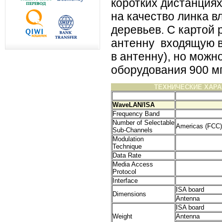
коротких дистанциях
на качество линка в
деревьев. С картой 
антенну входящую в
в антенну), но можн
оборудования 900 м
ТЕХНИЧЕСКИЕ ХАР
WaveLAN/ISA
Frequency Band
Number of Selectable
Americas (FCC)
Sub-Channels
Modulation
Technique
Data Rate
Media Access
Protocol
Interface
ISA board
Dimensions
Antenna
ISA board
Weight
Antenna