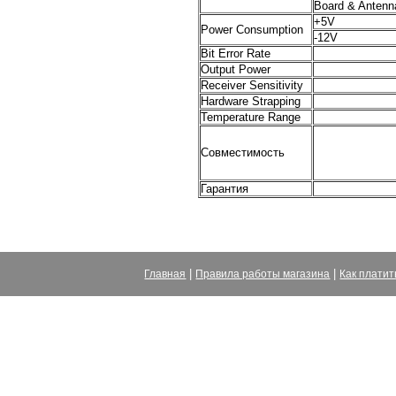
Board & Antenn
+5V
Power Consumption
-12V
Bit Error Rate
Output Power
Receiver Sensitivity
Hardware Strapping
Temperature Range
Совместимость
Гарантия
|
|
Главная
Правила работы магазина
Как платит