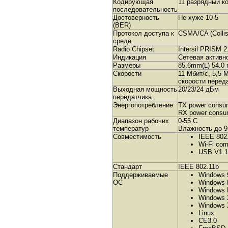
Кодирующая
11 разрядный к
последовательность
Достоверность
Не хуже 10-5
(BER)
Протокол доступа к
CSMA/CA (Collis
среде
Radio Chipset
Intersil PRISM 2
Индикация
Cетевая активн
Размеры
85.6mm(L) 54.0
Скорости
11 Мбит/с, 5,5 
скорости перед
Выходная мощность
20/23/24 дБм
передатчика
Энергопотребление
TX power consu
RX power consu
Диапазон рабочих
0-55 C
температур
Влажность до 
Совместимость
IEEE 802
Wi-Fi com
USB V1.1 
Стандарт
IEEE 802.11b
Поддерживаемые
Windows 
ОС
Windows
Windows
Windows 
Windows
Linux
CE3.0