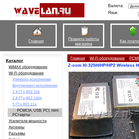
Валюта:
Язык:
Правила работы
Главная
Как плати
магазина
»
»
Главная
Wi-Fi оборудование
PCMCI
Каталог
Z-com XI-325H/HP/HP2 Wireless 
WiMAX оборудование
Wi-Fi оборудование
Уличного исполнения
Внутреннего исполнения
2.4 ГГц 802.11b
2.4 ГГц 802.11bg
5 ГГц 802.11a
PCMCIA, USB, PCI, mini-
PCI карты
Усилители мощности
Антенны
Разъемы