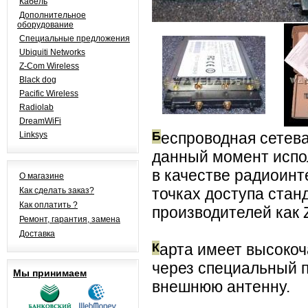
Кабель
Дополнительное
оборудование
Специальные предложения
Ubiquiti Networks
Z-Com Wireless
Black dog
Pacific Wireless
Radiolab
DreamWiFi
Б
еспроводная сетева
Linksys
данный момент испо
в качестве радиоинт
О магазине
точках доступа станд
Как сделать заказ?
Как оплатить ?
производителей как 
Ремонт, гарантия, замена
Доставка
К
арта имеет высоко
через специальный 
Мы принимаем
внешнюю антенну.