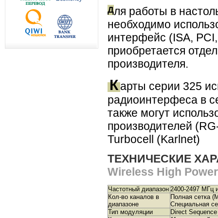
Д
ля работы в насто
необходимо использ
интерфейс (ISA, PCI,
приобретается отдел
производителя.
К
арты серии 325 ис
радиоинтерфеса в се
также могут использ
производителей (RG-
Turbocell (Karlnet)
ТЕХНИЧЕСКИЕ ХА
Wireless High Powe
Частотный диапазон
2400-2497 МГц и
Кол-во каналов в
Полная сетка (M
диапазоне
Специальная се
Тип модуляции
Direct Sequenc