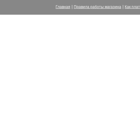
|
|
Главная
Правила работы магазина
Как пла