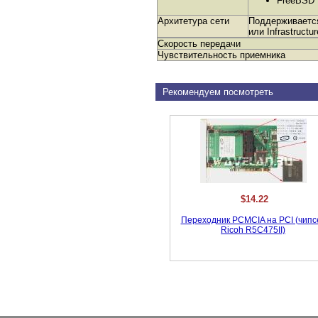
FreeBSD
Архитетура сети
Поддерживается
или Infrastruct
Скорость передачи
Чувствительность приемника
Рекомендуем посмотреть
$14.22
Переходник PCMCIA на PCI (чипс
Ricoh R5C475II)