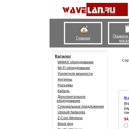
Правила
Главная
мага
Каталог
Сор
WiMAX оборудование
Wi-Fi оборудование
Усилители мощности
Антенны
Разъемы
Кабель
Дополнительное
N-
оборудование
ВЧ
Специальные предложения
ра
Ubiquiti Networks
па
Z-Com Wireless
$4
Black dog