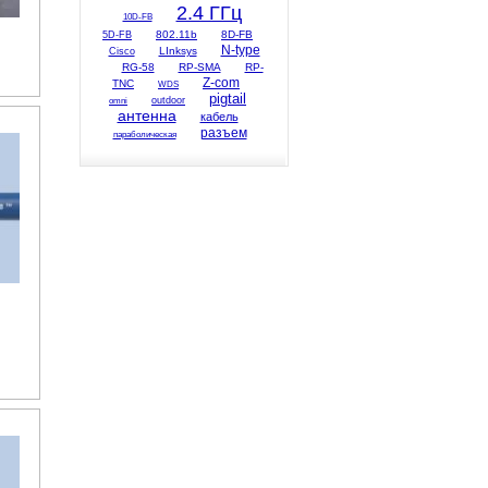
2.4 ГГц
10D-FB
802.11b
8D-FB
5D-FB
N-type
LInksys
Cisco
RG-58
RP-SMA
RP-
Z-com
TNC
WDS
pigtail
omni
outdoor
антенна
кабель
разъем
параболическая