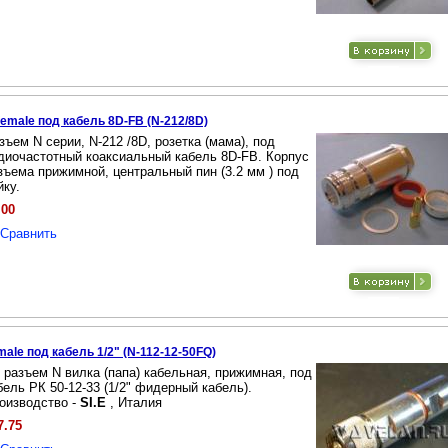
female под кабель 8D-FB (N-212/8D)
зъем N серии, N-212 /8D, розетка (мама), под
диочастотный коаксиальный кабель 8D-FB. Корпус
зъема прижимной, центральный пин (3.2 мм ) под
йку.
.00
Сравнить
male под кабель 1/2" (N-112-12-50FQ)
 разъем N вилка (папа) кабельная, прижимная, под
бель РК 50-12-33 (1/2" фидерный кабель).
оизводство -
SI.E
, Италия
7.75