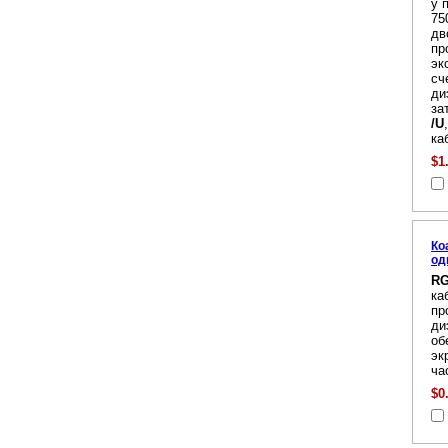
у 
75
дв
пр
эк
сч
ди
за
/U
ка
$1
Ко
од
RG
ка
пр
ди
об
эк
ча
$0