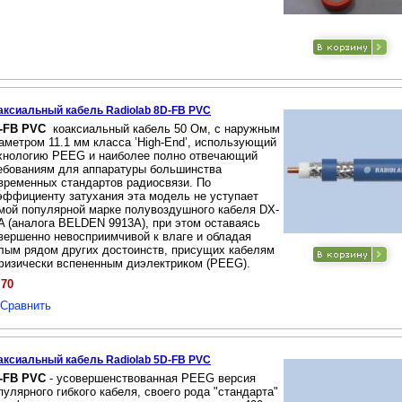
аксиальный кабель Radiolab 8D-FB PVC
-FB PVC
коаксиальный кабель 50 Ом, с наружным
аметром 11.1 мм класса ’High-End’, использующий
хнологию PEEG и наиболее полно отвечающий
ебованиям для аппаратуры большинства
временных стандартов радиосвязи. По
эффициенту затухания эта модель не уступает
мой популярной марке полувоздушного кабеля DX-
A (аналога BELDEN 9913A), при этом оставаясь
вершенно невосприимчивой к влаге и обладая
лым рядом других достоинств, присущих кабелям
физически вспененным диэлектриком (PEEG).
.70
Сравнить
аксиальный кабель Radiolab 5D-FB PVC
-FB PVC
- усовершенствованная PEEG версия
пулярного гибкого кабеля, своего рода "стандарта"