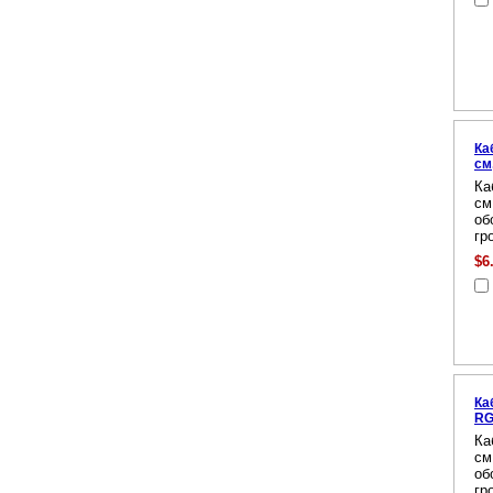
Ка
см
Ка
см
об
гр
$6
Ка
RG
Ка
см
об
гр