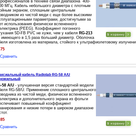
профессионалов в технике связи диапазона 400-
00 МГц. Кабель небольшого диаметра с плотным
ойным экраном, сплошным центральным
оводником из чистой меди с еще более высокими
сплуатационными параметрами, достигнутыми за
ет использования физически вспененного
электрика (PEEG). Коэффициент погонного
тухания 5D-FB PVC не хуже, чем у кабеля
RG-213
, имеющего в 1,5 раза больший диаметр. Оболочка
беля изготовлена из материала, стойкого к ультрафиолетовому излучени
.75
Сравнить
аксиальный кабель Radiolab RG-58 A/U
ножильный
-58 A/U
- улучшенная версия стандартной модели
беля RG-58/U. Применение сплошного центрального
оводника из чистой меди, физически вспененного
электрика и дополнительного экрана из фольги
еспечивает повышенный коэффициент
ранирования и низкие потери в широком диапазоне
стот.
.85
Сравнить