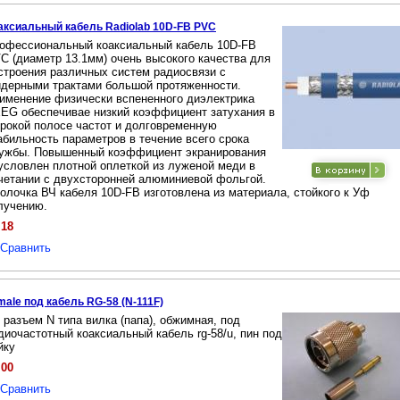
аксиальный кабель Radiolab 10D-FB PVC
офессиональный коаксиальный кабель 10D-FB
C (диаметр 13.1мм) очень высокого качества для
строения различных систем радиосвязи с
дерными трактами большой протяженности.
именение физически вспененного диэлектрика
EG обеспечивае низкий коэффициент затухания в
рокой полосе частот и долговременную
абильность параметров в течение всего срока
ужбы. Повышенный коэффициент экранирования
условлен плотной оплеткой из луженой меди в
четании с двухсторонней алюминиевой фольгой.
олочка ВЧ кабеля 10D-FB изготовлена из материала, стойкого к Уф
лучению.
.18
Сравнить
male под кабель RG-58 (N-111F)
 разъем N типа вилка (папа), обжимная, под
диочастотный коаксиальный кабель rg-58/u, пин под
йку
.00
Сравнить