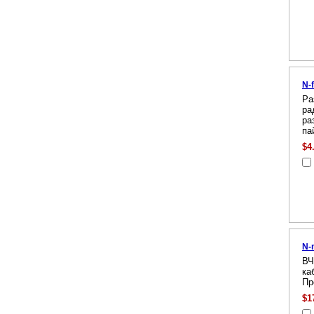
N-
Ра
ра
ра
па
$4
N-
ВЧ
ка
Пр
$1