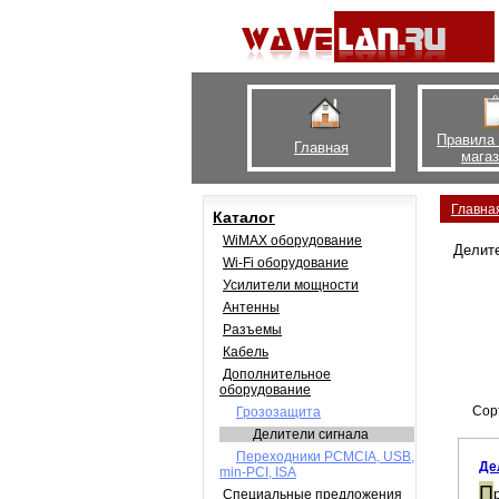
Правила
Главная
мага
Главна
Каталог
WiMAX оборудование
Делите
Wi-Fi оборудование
Усилители мощности
Антенны
Разъемы
Кабель
Дополнительное
оборудование
Сор
Грозозащита
Делители сигнала
Переходники PCMCIA, USB,
Де
min-PCI, ISA
П
Специальные предложения