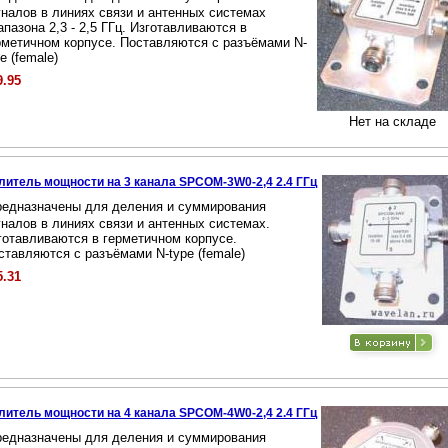
гналов в линиях связи и антенных системах
апазона 2,3 - 2,5 ГГц. Изготавливаются в
рметичном корпусе. Поставляются с разъёмами N-
e (female)
9.95
Нет на складе
литель мощности на 3 канала SPCOM-3W0-2,4 2.4 ГГц
редназначены для деления и суммирования
гналов в линиях связи и антенных системах.
готавливаются в герметичном корпусе.
ставляются с разъёмами N-type (female)
5.31
литель мощности на 4 канала SPCOM-4W0-2,4 2.4 ГГц
редназначены для деления и суммирования