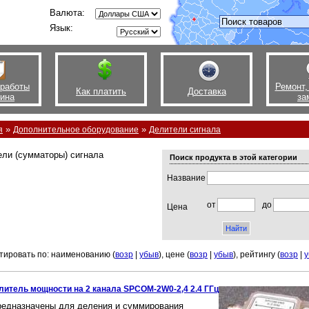
Валюта:
Язык:
 работы
Ремонт,
Как платить
Доставка
зина
за
»
»
я
Дополнительное оборудование
Делители сигнала
ли (сумматоры) сигнала
Поиск продукта в этой категории
Название
от
до
Цена
тировать по: наименованию (
возр
|
убыв
), цене (
возр
|
убыв
), рейтингу (
возр
|
у
литель мощности на 2 канала SPCOM-2W0-2,4 2.4 ГГц
редназначены для деления и суммирования