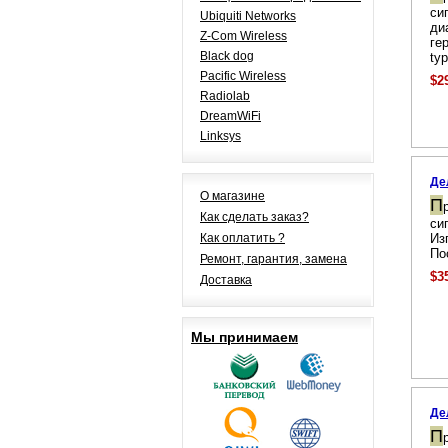
си
Ubiquiti Networks
ди
Z-Com Wireless
ге
Black dog
typ
Pacific Wireless
$2
Radiolab
DreamWiFi
Linksys
Де
О магазине
П
Как сделать заказ?
си
Как оплатить ?
Из
По
Ремонт, гарантия, замена
$3
Доставка
Мы принимаем
Де
П