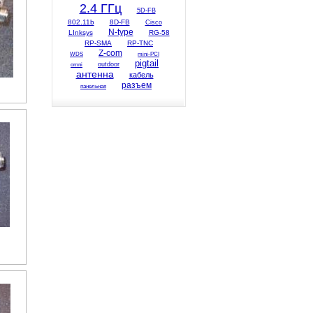
2.4 ГГц
5D-FB
802.11b
8D-FB
Cisco
N-type
LInksys
RG-58
RP-SMA
RP-TNC
Z-com
WDS
mini-PCI
pigtail
omni
outdoor
антенна
кабель
разъем
панельная