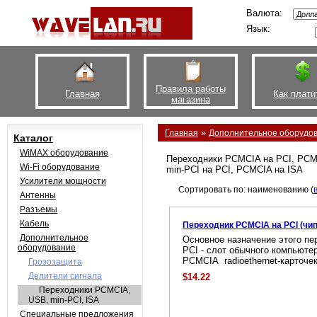
Валюта:
Язык:
Правила работы
Главная
Как плати
магазина
»
Главная
Дополнительное оборудо
Каталог
WiMAX оборудование
Переходники PCMCIA на PCI, PCM
Wi-Fi оборудование
min-PCI на PCI, PCMCIA на ISA
Усилители мощности
Сортировать по: наименованию (
Антенны
Разъемы
Кабель
Переходник PCMCIA на PCI (чип
Дополнительное
Основное назначение этого пер
оборудование
PCI - слот обычного компьюте
PCMCIA radioethernet-карточек
Грозозащита
Делители сигнала
$14.22
Переходники PCMCIA,
USB, min-PCI, ISA
Специальные предложения