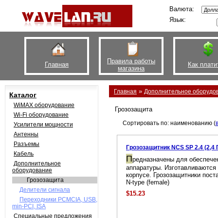
Валюта:
Язык:
Правила работы
Главная
Как плати
магазина
»
Главная
Дополнительное оборудо
Каталог
WiMAX оборудование
Грозозащита
Wi-Fi оборудование
Сортировать по: наименованию (
Усилители мощности
Антенны
Разъемы
Грозозащитник NCS SP 2.4 (2,4 
Кабель
П
редназначены для обеспече
Дополнительное
аппаратуры. Изготавливаются
оборудование
корпусе. Грозозащитники пос
Грозозащита
N-type (female)
Делители сигнала
$15.23
Переходники PCMCIA, USB,
min-PCI, ISA
Специальные предложения