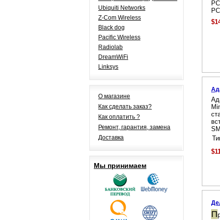
PC
Ubiquiti Networks
PC
Z-Com Wireless
$1
Black dog
Pacific Wireless
Radiolab
DreamWiFi
Linksys
Ад
О магазине
Ад
Как сделать заказ?
Mi
ст
Как оплатить ?
вс
Ремонт, гарантия, замена
S
Доставка
Ти
$1
Мы принимаем
Де
П