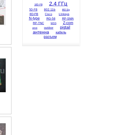
2.4 ГГц
10D-FB
802.11b
5D-FB
802.11g
8D-FB
LInksys
Cisco
N-type
RG-58
RP-SMA
Z-com
RP-TNC
WDS
pigtail
omni
outdoor
антенна
кабель
разъем