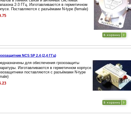
гналов в линиях связи и антенных системах
апазона 2-3 ГГц. Изготавливаются в герметичном
рпусе. Поставляются с разъёмами N-type (female)
9.75
озозащитник NCS SP 2.4 (2,4 ГГц)
редназначены для обеспечения грозозащиты
паратуры. Изготавливаются в герметичном корпусе.
озозащитники поставляются с разъёмами N-type
male)
5.23