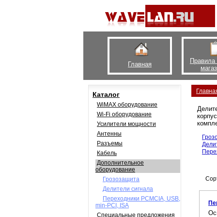
Правила
Главная
мага
Главна
Каталог
WiMAX оборудование
Делите
Wi-Fi оборудование
корпус
компл
Усилители мощности
Антенны
Гроз
Разъемы
Дели
Пере
Кабель
Дополнительное
оборудование
Сор
Грозозащита
Делители сигнала
Переходники PCMCIA, USB,
Пе
min-PCI, ISA
Ос
Специальные предложения