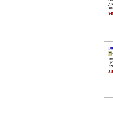
си
ди
ко
$4
Гр
П
ап
Гр
(fe
$1