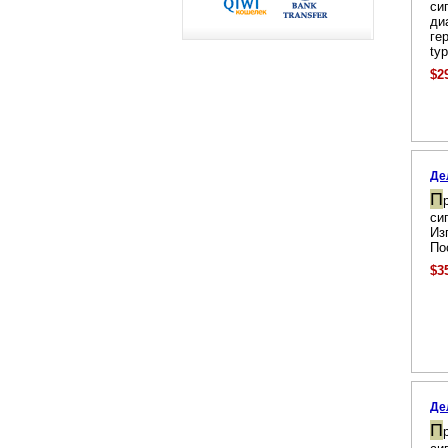
си
ди
ге
typ
$2
Де
П
си
Из
По
$3
Де
П