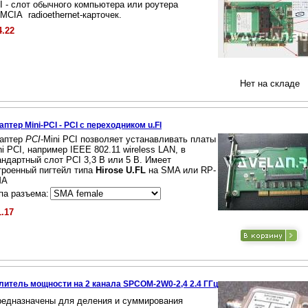
I - слот обычного компьютера или роутера
MCIA radioethernet-карточек.
4.22
Нет на складе
аптер Mini-PCI - PCI с переходником u.Fl
аптер
PCI
-Mini PCI позволяет устанавливать платы
ni PCI, например IEEE 802.11 wireless LAN, в
андартный слот PCI 3,3 В или 5 В. Имеет
троенный пигтейл типа
Hirose U.FL
на SMA или RP-
MA
па разъема:
1.17
литель мощности на 2 канала SPCOM-2W0-2,4 2.4 ГГц
редназначены для деления и суммирования