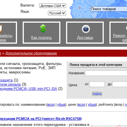
Валюта:
Язык:
 работы
Ремонт,
Как платить
Доставка
зина
за
»
я
Дополнительное оборудование
ли сигнала, грозозащита, фильтры,
Поиск продукта в этой категории
а, источники питания, PoE, ЗИП
екты, микросхемы
Название
(1)
озащита
(3)
от
до
тели сигнала
Цена
(2)
ходники PCMCIA, USB, min-PCI, ISA
тировать по: наименованию (
возр
|
убыв
), цене (
возр
|
убыв
), рейтингу (возр |
у
реходник PCMCIA на PCI (чипсет Ricoh R5C475II)
новное назначение этого переходника - установка в