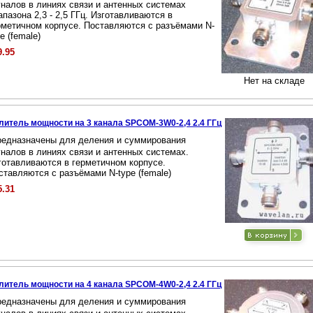
гналов в линиях связи и антенных системах
апазона 2,3 - 2,5 ГГц. Изготавливаются в
рметичном корпусе. Поставляются с разъёмами N-
e (female)
9.95
Нет на складе
литель мощности на 3 канала SPCOM-3W0-2,4 2.4 ГГц
редназначены для деления и суммирования
гналов в линиях связи и антенных системах.
готавливаются в герметичном корпусе.
ставляются с разъёмами N-type (female)
5.31
литель мощности на 4 канала SPCOM-4W0-2,4 2.4 ГГц
редназначены для деления и суммирования